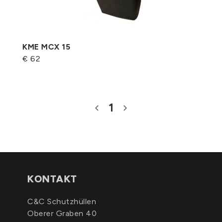
KME MCX 15
€ 62
1
KONTAKT
C&C Schutzhüllen
Oberer Graben 40