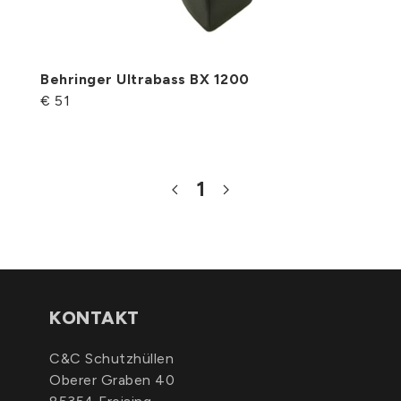
Behringer Ultrabass BX 1200
€ 51
1
KONTAKT
C&C Schutzhüllen
Oberer Graben 40