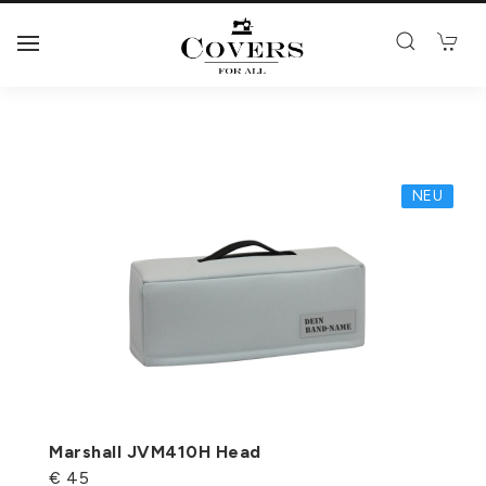
QUALITÄT
item1
item2
item3
MADE IN GERMANY
NEU
Marshall JVM410H Head
€ 45