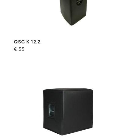
QSC K 12.2
€ 55