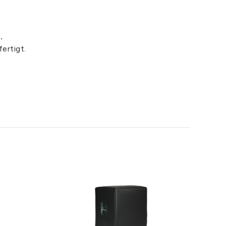
.
ertigt.