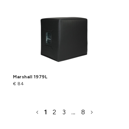
Marshall 1979L
€ 84
1
2
3
...
8