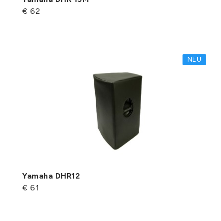
€ 62
NEU
Yamaha DHR12
€ 61