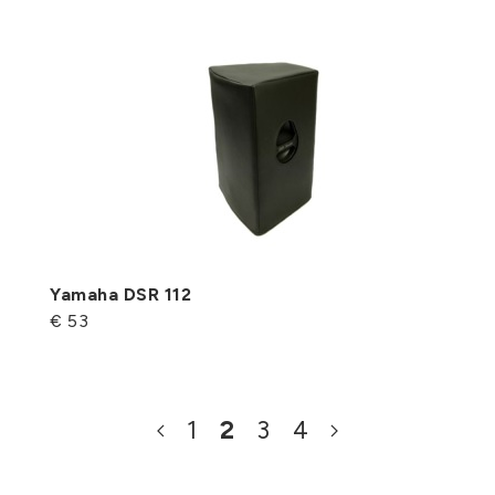
Yamaha DSR 112
€ 53
1
2
3
4