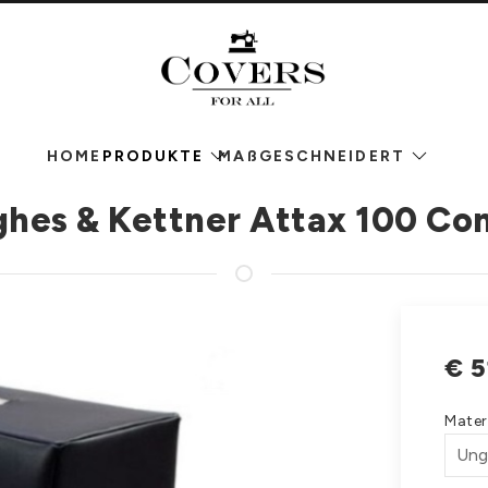
HOME
PRODUKTE
MAßGESCHNEIDERT
hes & Kettner Attax 100 C
€
5
Mater