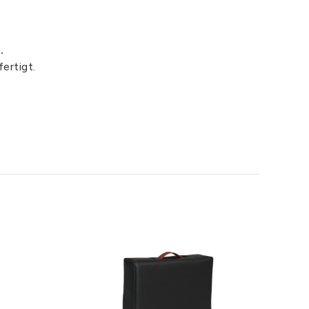
.
ertigt.