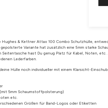
elle Hughes & Kettner Attax 100 Combo Schutzhülle, entwe
 gepolsterte Variante hat zusätzlich eine 5mm starke Sch
en Seitentasche hast Du genug Platz für Kabel, Noten, etc.
iedenen Lederfarben.
 deine Hülle noch individueller mit einem Klarsicht-Einschu
er
 (mit 5mm Schaumstoffpolsterung)
Noten etc.
verschiedenen Größen für Band-Logos oder Etiketten