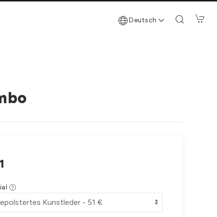
Deutsch
ombo
1
ial