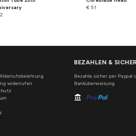
tion Tube 25th
Coreblade Head
niversary
€ 51
52
BEZAHLEN & SICHE
iderrufsbelehrung
Bezahle sicher per Paypal 
ung widerrufen
Banküberweisung
chutz
sum
s