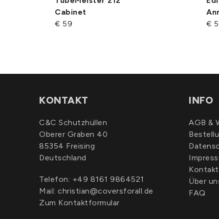
TubeMeister 212
Edi
Cabinet
An
€ 59
€ 
KONTAKT
INFO
C&C Schutzhüllen
AGB & W
Oberer Graben 40
Bestell
85354 Freising
Datens
Deutschland
Impres
Kontakt
Telefon:
+49 8161 9864521
Über un
Mail:
christian@coversforall.de
FAQ
Zum Kontaktformular