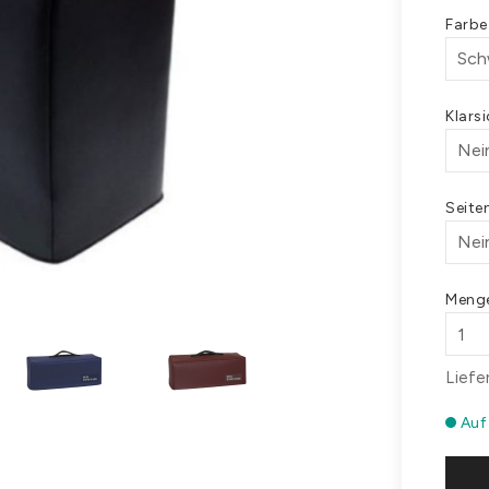
Farb
Klars
Seite
Meng
Liefe
Auf