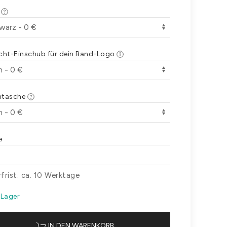
e
icht-Einschub für dein Band-Logo
ntasche
e
rfrist: ca. 10 Werktage
 Lager
IN DEN WARENKORB