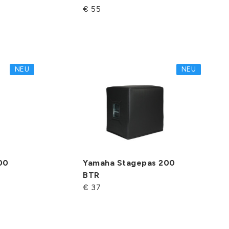
€ 55
NEU
NEU
00
Yamaha Stagepas 200
BTR
€ 37