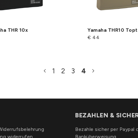
ha THR 10x
Yamaha THR10 Topte
€ 44
1
2
3
4
BEZAHLEN & SICHE
iderrufsbelehrung
Bezahle sicher per Paypal 
ung widerrufen
Banküberweisung