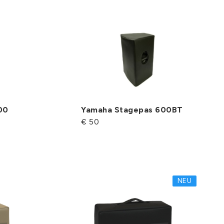
00
Yamaha Stagepas 600BT
€ 50
NEU