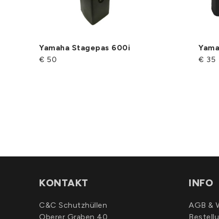
Yamaha Stagepas 600i
Yama
€ 50
€ 35
KONTAKT
INFO
C&C Schutzhüllen
AGB & W
Oberer Graben 40
Bestell